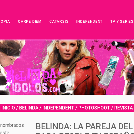
TOPIA
CARPE DIEM
CATARSIS
INDEPENDENT
TV Y SERIES
INICIO
/
BELINDA
/
INDEPENDENT
/
PHOTOSHOOT
/
REVISTA
BELINDA: LA PAREJA DE
n nombrados
 este