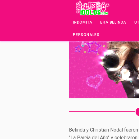
INDÓMITA
ERA BELINDA
U
PERSONALES
Belinda y Christian Nodal fuero
"La Pareja del Año" y celebraron