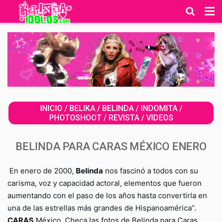
INICIO
/
BELIKA
/
BELINDA
/
INDOMITA
/
PHOTOSHOOT
/
REVISTA
/
VIDEOS
BELINDA PARA CARAS MÉXICO ENERO
En enero de 2000,
Belinda
nos fascinó a todos con su
carisma, voz y capacidad actoral, elementos que fueron
aumentando con el paso de los años hasta convertirla en
una de las estrellas más grandes de Hispanoamérica”.
CARAS
México. Checa las fotos de Belinda para Caras.