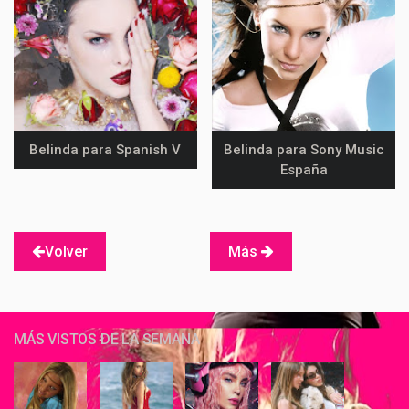
Belinda para Spanish V
Belinda para Sony Music
España
Volver
Más
MÁS VISTOS DE LA SEMANA