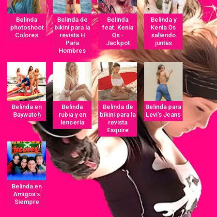
Belinda
Belinda de
Belinda
Belinda y
photoshoot
bikini para la
feat. Kenia
Kenia Os
Colores
revista H
Os -
saliendo
Para
Jackpot
juntas
Hombres
Belinda en
Belinda
Belinda de
Belinda para
Baywatch
rubia y en
bikini para la
Levi’s Jeans
lencería
revista
Esquire
Belinda en
Amigos x
Siempre