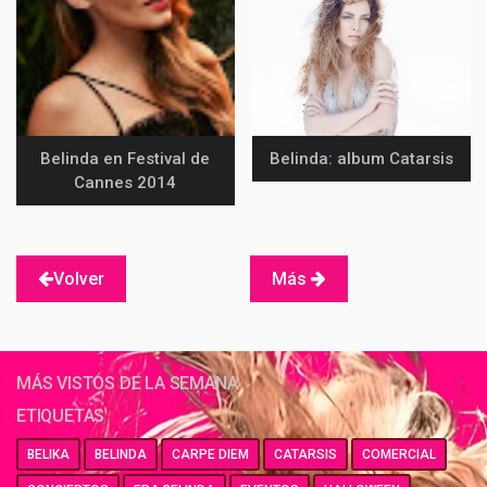
Belinda en Festival de
Belinda: album Catarsis
Cannes 2014
Volver
Más
MÁS VISTOS DE LA SEMANA
ETIQUETAS
BELIKA
BELINDA
CARPE DIEM
CATARSIS
COMERCIAL