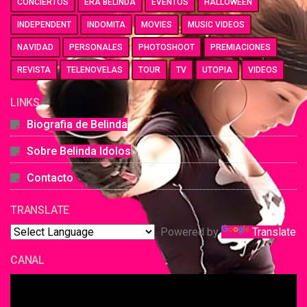
CONCIERTOS
ERA BELINDA
EVENTOS
HALLOWEEN
INDEPENDENT
INDOMITA
MOVIES
MUSIC VIDEOS
NAVIDAD
PERSONALES
PHOTOSHOOT
PREMIACIONES
REVISTA
TELENOVELAS
TOUR
TV
UTOPIA
VIDEOS
LINKS
Biografia de Belinda
Sobre Belinda Idolos
Contacto
TRANSLATE
Powered by
Translate
CANAL