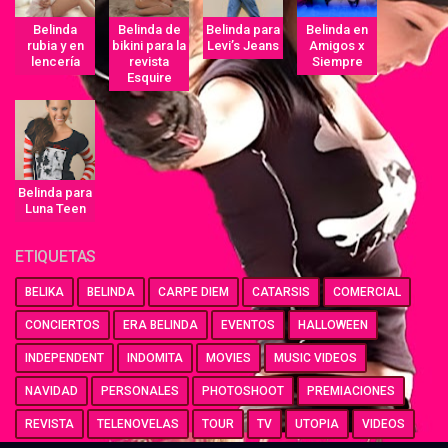
Belinda
Belinda de
Belinda para
Belinda en
rubia y en
bikini para la
Levi’s Jeans
Amigos x
lencería
revista
Siempre
Esquire
Belinda para
Luna Teen
ETIQUETAS
BELIKA
BELINDA
CARPE DIEM
CATARSIS
COMERCIAL
CONCIERTOS
ERA BELINDA
EVENTOS
HALLOWEEN
INDEPENDENT
INDOMITA
MOVIES
MUSIC VIDEOS
NAVIDAD
PERSONALES
PHOTOSHOOT
PREMIACIONES
REVISTA
TELENOVELAS
TOUR
TV
UTOPIA
VIDEOS