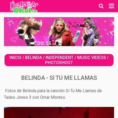
INICIO
/
BELINDA
/
INDEPENDENT
/
MUSIC VIDEOS
/
PHOTOSHOOT
BELINDA - SI TU ME LLAMAS
Fotos de Belinda para la canción Si Tu Me Llamas de
Tadeo Jones 3 con Omar Montes.