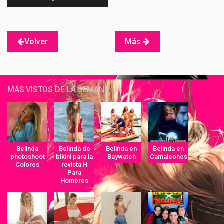
Volver
Más
MÁS VISTOS DE LA SEMANA
Belinda
Belinda de
Belinda en
Belinda en
photoshoot
bikini para la
Baywatch
Camaleones
Colores
revista H
Para
Hombres