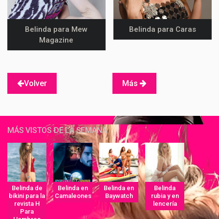
Belinda para Mew
Belinda para Caras
Magazine
Volver
Más
MÁS VISTOS DE LA SEMANA
Belinda de
Belinda en
Belinda en
Belinda
bikini para la
Camaleones
Baywatch
rubia y en
revista H
lencería
Para