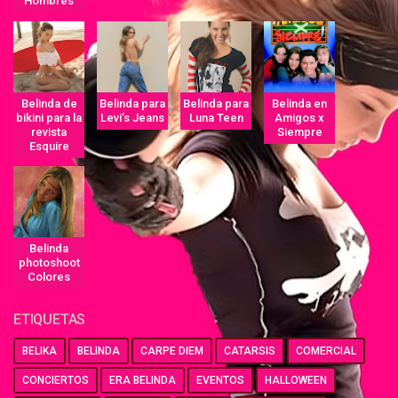
Hombres
Belinda de
Belinda para
Belinda para
Belinda en
bikini para la
Levi’s Jeans
Luna Teen
Amigos x
revista
Siempre
Esquire
Belinda
photoshoot
Colores
ETIQUETAS
BELIKA
BELINDA
CARPE DIEM
CATARSIS
COMERCIAL
CONCIERTOS
ERA BELINDA
EVENTOS
HALLOWEEN