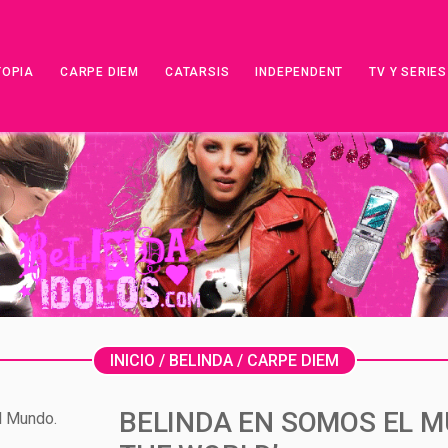
TOPIA
CARPE DIEM
CATARSIS
INDEPENDENT
TV Y SERIES
INICIO
/
BELINDA
/
CARPE DIEM
BELINDA EN SOMOS EL M
l Mundo.